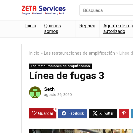
Inicio
Quiénes
Reparar
Agente de rep
somos
autorizado
Inicio
»
Las restauraciones de amplificación
»
Línea 
Las restauraciones de amplificación
Línea de fugas 3
Seth
agosto 26, 2020
0
Guardar