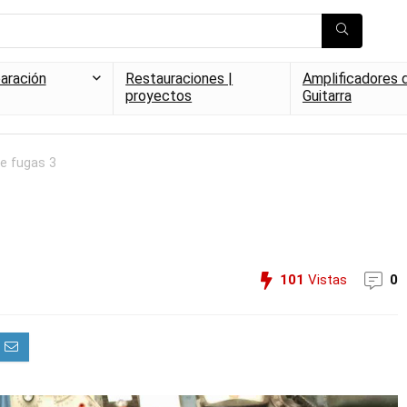
aración
Restauraciones |
Amplificadores 
proyectos
Guitarra
de fugas 3
101
Vistas
0