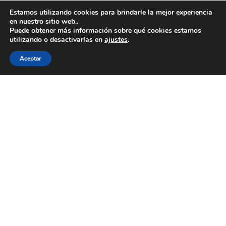
julio 2025
Estamos utilizando cookies para brindarle la mejor experiencia
en nuestro sitio web..
junio 2025
Puede obtener más información sobre qué cookies estamos
Mayo 2025
utilizando o desactivarlas en
ajustes
.
abril 2025
Aceptar
febrero 2025
enero 2025
noviembre 2024
octubre 2024
agosto 2024
julio 2024
junio 2024
abril 2024
febrero 2024
enero 2024
septiembre 2023
junio 2023
Mayo 2023
abril 2023